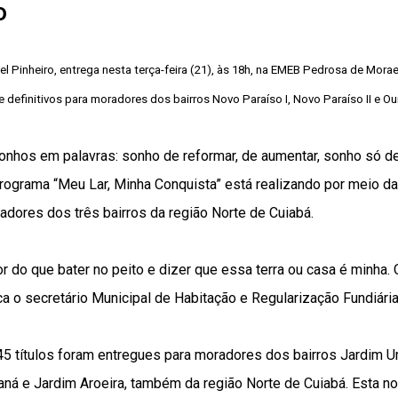
o
l Pinheiro, entrega nesta terça-feira (21), às 18h, na EMEB Pedrosa de Moraes
e definitivos para moradores dos bairros Novo Paraíso I, Novo Paraíso II e O
onhos em palavras: sonho de reformar, de aumentar, sonho só de
ograma “Meu Lar, Minha Conquista” está realizando por meio da 
adores dos três bairros da região Norte de Cuiabá.
or do que bater no peito e dizer que essa terra ou casa é minha.
a o secretário Municipal de Habitação e Regularização Fundiária,
245 títulos foram entregues para moradores dos bairros Jardim U
aná e Jardim Aroeira, também da região Norte de Cuiabá. Esta n