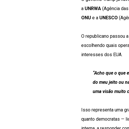
a
UNRWA
(Agência das 
ONU
e a
UNESCO
(Agên
O republicano passou a
escolhendo quais opera
interesses dos EUA.
“Acho que o que e
do meu jeito ou na
uma visão muito c
Isso representa uma gr
quanto democratas — lid
interna, a responder c