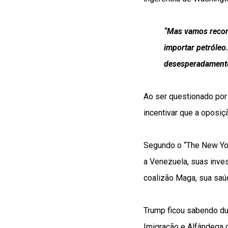
“Mas vamos recons
importar petróleo
desesperadamente 
Ao ser questionado por 
incentivar que a oposi
Segundo o “The New Yor
a Venezuela, suas inve
coalizão Maga, sua saúde
Trump ficou sabendo du
Imigração e Alfândega d