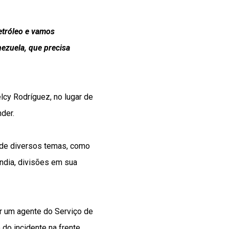
etróleo e vamos
nezuela, que precisa
lcy Rodríguez, no lugar de
der.
u de diversos temas, como
ndia, divisões em sua
r um agente do Serviço de
 do incidente na frente