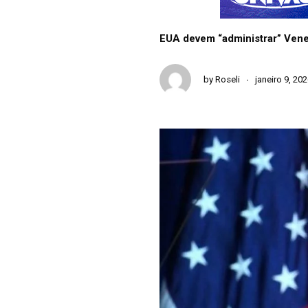
EUA devem “administrar” Venez
by
Roseli
janeiro 9, 20