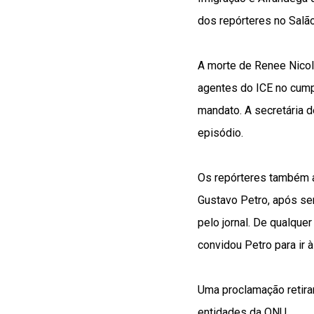
dos repórteres no Salã
A morte de
Renee Nico
agentes do ICE
no cump
mandato. A secretária d
episódio.
Os repórteres também 
Gustavo Petro, após se
pelo jornal. De qualque
convidou Petro para ir 
Uma proclamação retira
entidades da ONU.