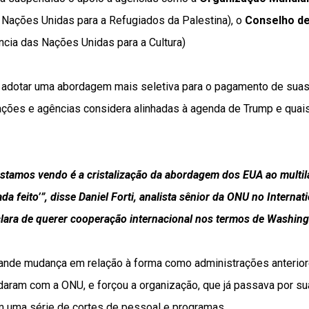
Nações Unidas para a Refugiados da Palestina), o
Conselho de
cia das Nações Unidas para a Cultura)
 adotar uma abordagem mais seletiva para o pagamento de suas
ções e agências considera alinhadas à agenda de Trump e quai
stamos vendo é a cristalização da abordagem dos EUA ao multila
da feito’”, disse Daniel Forti, analista sênior da ONU no Internat
lara de querer cooperação internacional nos termos de Washing
ande mudança em relação à forma como administrações anterior
aram com a ONU, e forçou a organização, que já passava por sua
om uma série de cortes de pessoal e programas.