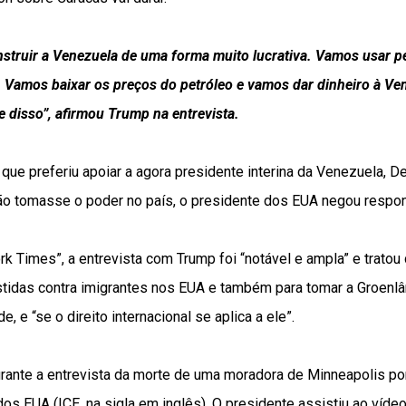
truir a Venezuela de uma forma muito lucrativa. Vamos usar p
. Vamos baixar os preços do petróleo e vamos dar dinheiro à Ve
disso”, afirmou Trump na entrevista.
que preferiu apoiar a agora presidente interina da Venezuela, De
ção tomasse o poder no país, o presidente dos EUA negou respon
k Times”, a entrevista com Trump foi “notável e ampla” e trato
stidas contra imigrantes nos EUA e também para tomar a Groenlâ
, e “se o direito internacional se aplica a ele”.
rante a entrevista da morte de uma moradora de Minneapolis po
os EUA (ICE, na sigla em inglês). O presidente assistiu ao vídeo