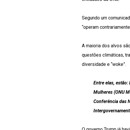
Segundo um comunicado
“operam contrariamente
A maioria dos alvos sã
questões climáticas, tr
diversidade e “woke”.
Entre elas, estão
Mulheres (ONU Mu
Conferência das 
Intergovernament
O governo Trump já hav