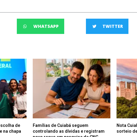
WHATSAPP
TWITTER
escolha de
Famílias de Cuiabá seguem
Nota Cuia
e na chapa
controlando as dívidas e registram
sorteio de