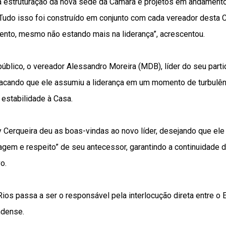
a estruturação da nova sede da Câmara e projetos em andamento
“Tudo isso foi construído em conjunto com cada vereador desta 
mento, mesmo não estando mais na liderança”, acrescentou.
blico, o vereador Alessandro Moreira (MDB), líder do seu parti
stacando que ele assumiu a liderança em um momento de turbulên
 estabilidade à Casa.
 Cerqueira deu as boas-vindas ao novo líder, desejando que ele
gem e respeito” de seu antecessor, garantindo a continuidade d
o.
os passa a ser o responsável pela interlocução direta entre o E
ndense.