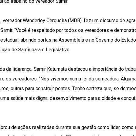
l ao trabalho do vereador Samir.
, vereador Wanderley Cerqueira (MDB), fez um discurso de agra
e Samir. “Você é respeitado por todos os vereadores e demonstr
 estadual, abrindo portas na Assembleia e no Governo do Estado”
ição de Samir para o Legislativo.
a da liderança, Samir Katumata destacou a importância do traba
re os vereadores. “Nós vivemos numa lei da semeadura. Algum
uros, outras para construir pontes. Tenho certeza que, se der
o uma saúde mais digna, desenvolvimento para a cidade e conqui
rou de ações realizadas durante sua gestão como líder, como a