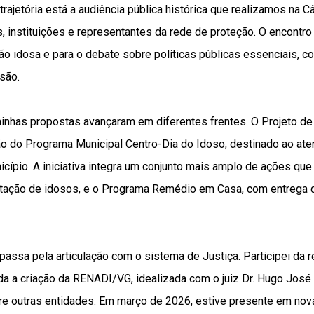
rajetória está a audiência pública histórica que realizamos na 
, instituições e representantes da rede de proteção. O encontro
ão idosa e para o debate sobre políticas públicas essenciais, c
usão.
minhas propostas avançaram em diferentes frentes. O Projeto de
ação do Programa Municipal Centro-Dia do Idoso, destinado ao at
ípio. A iniciativa integra um conjunto mais amplo de ações que 
atação de idosos, e o Programa Remédio em Casa, com entrega d
assa pela articulação com o sistema de Justiça. Participei da 
da a criação da RENADI/VG, idealizada com o juiz Dr. Hugo José F
ntre outras entidades. Em março de 2026, estive presente em no