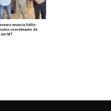
lsonaro anuncia Odílio
i como coordenador de
a em MT