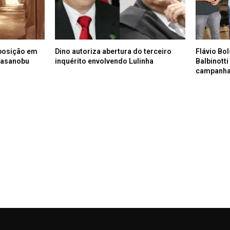
posição em
Dino autoriza abertura do terceiro
Flávio Bo
Masanobu
inquérito envolvendo Lulinha
Balbinott
campanh