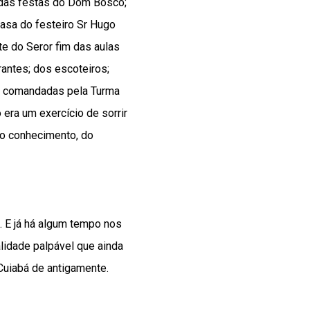
 das festas do Dom Bosco;
casa do festeiro Sr Hugo
e do Seror fim das aulas
antes; dos escoteiros;
am comandadas pela Turma
era um exercício de sorrir
do conhecimento, do
. E já há algum tempo nos
lidade palpável que ainda
uiabá de antigamente.