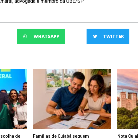
 Amaral, advogada é membro da UBE/SP
WHATSAPP
TWITTER
escolha de
Famílias de Cuiabá seguem
Nota Cuia