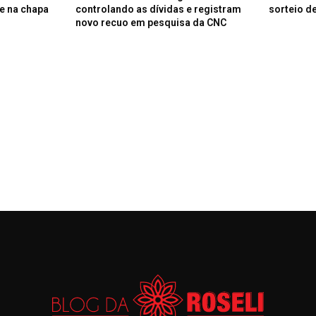
e na chapa
controlando as dívidas e registram
sorteio de
novo recuo em pesquisa da CNC