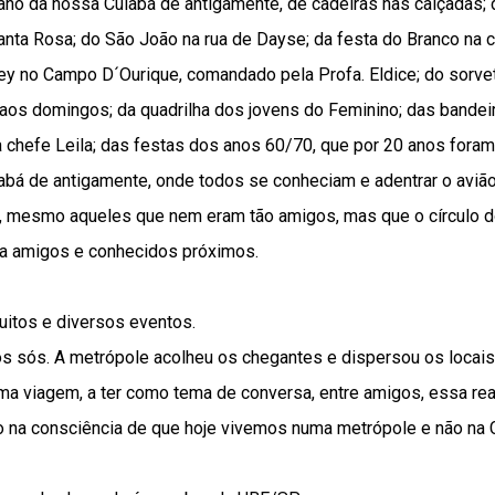
no da nossa Cuiabá de antigamente, de cadeiras nas calçadas;
anta Rosa; do São João na rua de Dayse; da festa do Branco na 
ley no Campo D´Ourique, comandado pela Profa. Eldice; do sorvet
aos domingos; da quadrilha dos jovens do Feminino; das bandeir
a chefe Leila; das festas dos anos 60/70, que por 20 anos for
abá de antigamente, onde todos se conheciam e adentrar o avião 
, mesmo aqueles que nem eram tão amigos, mas que o círculo 
ia amigos e conhecidos próximos.
itos e diversos eventos.
s sós. A metrópole acolheu os chegantes e dispersou os locais
 viagem, a ter como tema de conversa, entre amigos, essa rea
na consciência de que hoje vivemos numa metrópole e não na C