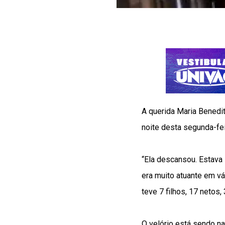
A querida Maria Benedit
noite desta segunda-fei
“Ela descansou. Estava
era muito atuante em vá
teve 7 filhos, 17 netos,
O velório está sendo na