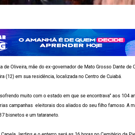
a de Oliveira, mãe do ex-governador de Mato Grosso Dante de Oli
ra (12) em sua residência, localizada no Centro de Cuiabá.
 sofrendo muito com o estado em que se encontrava” aos 104 a
rias campanhas eleitorais dos aliados do seu filho famoso. A mat
 37 bisnetos e um tataraneto.
 Capela Jardins e o enterro será as 16 horas no Cemitério da Pi