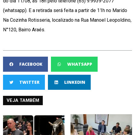
do dia 11/08, às 18h pelo telefone (65) 9.9939-2077
(whatsapp). E a retirada será feita a partir de 11h no Marido
Na Cozinha Rotisseria, localizado na Rua Manoel Leopoldino,
N°120, Bairro Araés.
FACEBOOK
WHATSAPP
TWITTER
LINKEDIN
VEJA TAMBÉM