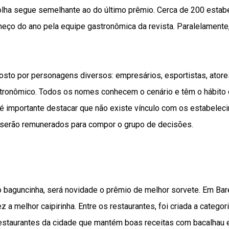
lha segue semelhante ao do último prêmio. Cerca de 200 estab
o do ano pela equipe gastronômica da revista. Paralelamente, u
.
osto por personagens diversos: empresários, esportistas, atores
onômico. Todos os nomes conhecem o cenário e têm o hábito d
l, é importante destacar que não existe vínculo com os estabele
 serão remunerados para compor o grupo de decisões.
 baguncinha, será novidade o prêmio de melhor sorvete. Em Ba
z a melhor caipirinha. Entre os restaurantes, foi criada a categor
estaurantes da cidade que mantém boas receitas com bacalhau 