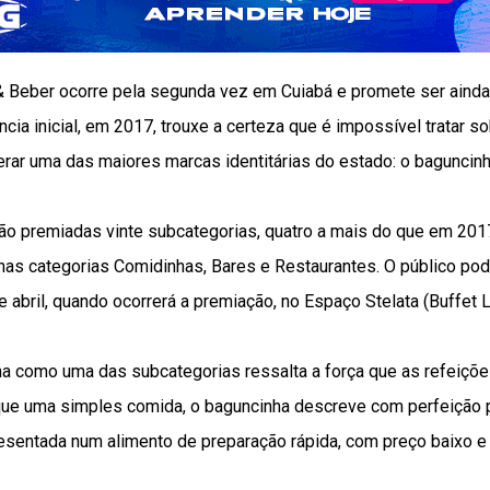
 Beber ocorre pela segunda vez em Cuiabá e promete ser aind
ia inicial, em 2017, trouxe a certeza que é impossível tratar 
ar uma das maiores marcas identitárias do estado: o baguncinh
ão premiadas vinte subcategorias, quatro a mais do que em 2017
 nas categorias Comidinhas, Bares e Restaurantes. O público po
 abril, quando ocorrerá a premiação, no Espaço Stelata (Buffet L
ha como uma das subcategorias ressalta a força que as refeiçõ
que uma simples comida, o baguncinha descreve com perfeição pa
esentada num alimento de preparação rápida, com preço baixo e 