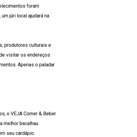
elecimentos foram
m júri local ajudará na
, produtores culturais e
e visitar os endereços.
cimentos. Apenas o paladar
res, o VEJA Comer & Beber
ia melhor bacalhau.
em seu cardápio.