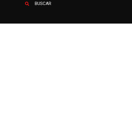
BUSCAR