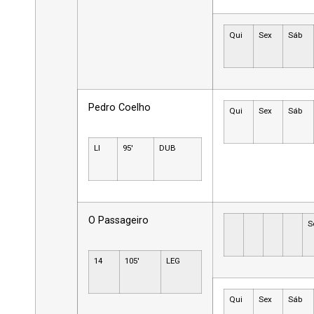
Qui
Sex
Sáb
Pedro Coelho
Qui
Sex
Sáb
LI
95'
DUB
O Passageiro
S
14
105'
LEG
Qui
Sex
Sáb