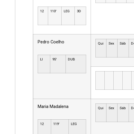
12
110'
LEG
3D
Pedro Coelho
Qui
Sex
Sáb
D
LI
95'
DUB
Maria Madalena
Qui
Sex
Sáb
D
12
119'
LEG