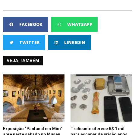
FACEBOOK
WHATSAPP
TWITTER
LINKEDIN
VEJA TAMBÉM
Exposição “Pantanal em Mim”
Traficante oferece R$ 1 mil
abre neste sábado no Museu
para escapar de prisão após