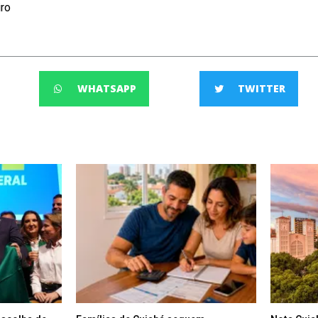
iro
WHATSAPP
TWITTER