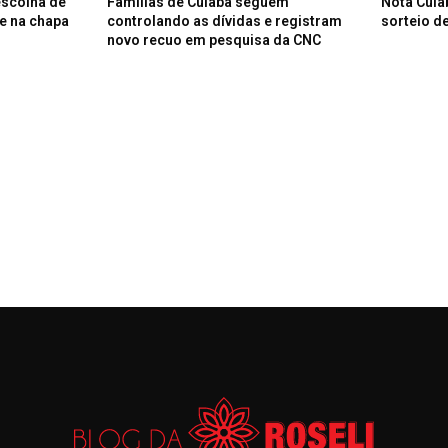
escolha de
Famílias de Cuiabá seguem
Nota Cuia
e na chapa
controlando as dívidas e registram
sorteio de
novo recuo em pesquisa da CNC