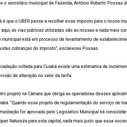
sse o secretário municipal de Fazenda, Antônio Roberto Possas 
bá é que o UBER passe a recolher esse imposto para o nosso mu
 aqui, as vias públicas utilizadas são as nossas e nada mais c
co municipal está em processo de levantamento de estabelecim
evidas cobranças do imposto”, esclareceu Possas.
ecadação voltada para Cuiabá existe uma estimativa de incremen
isão de alteração no valor da tarifa.
utro projeto na Câmara que obriga as operadoras desses aplicat
abá. “Quando esse projeto de regulamentação do serviço de tran
mediação for aprovado pelo Legislativo Municipal irá consolida
uer Natureza para esta capital, nada mais justo que essa socie