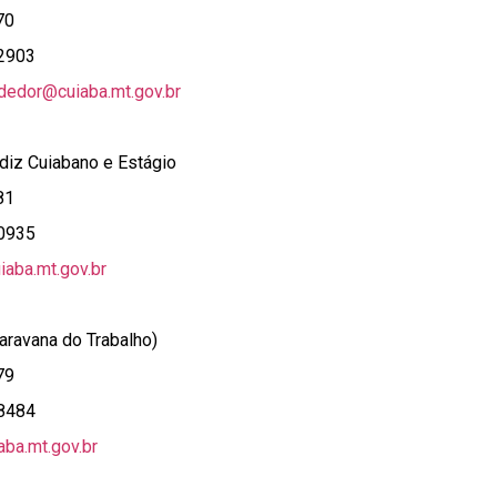
70
-2903
dedor@cuiaba.mt.gov.br
iz Cuiabano e Estágio
81
-0935
aba.mt.gov.br
aravana do Trabalho)
79
-8484
ba.mt.gov.br