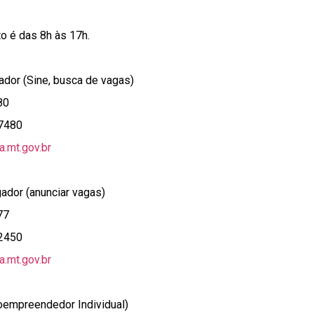
o é das 8h às 17h.
ador (Sine, busca de vagas)
80
-7480
.mt.gov.br
dor (anunciar vagas)
77
-2450
.mt.gov.br
oempreendedor Individual)