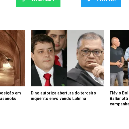
posição em
Dino autoriza abertura do terceiro
Flávio Bo
Masanobu
inquérito envolvendo Lulinha
Balbinott
campanh