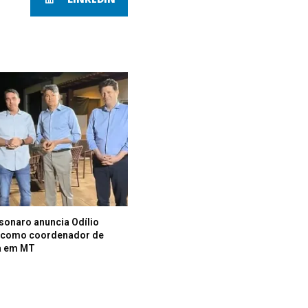
lsonaro anuncia Odílio
i como coordenador de
a em MT