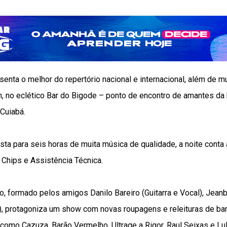
enta o melhor do repertório nacional e internacional, além de mu
 22h, no eclético Bar do Bigode – ponto de encontro de amantes d
Cuiabá.
ta para seis horas de muita música de qualidade, a noite cont
Chips e Assistência Técnica.
, formado pelos amigos Danilo Bareiro (Guitarra e Vocal), Jeanb
), protagoniza um show com novas roupagens e releituras de ban
como Cazuza, Barão Vermelho, Ultrage a Rigor, Raul Seixas e Lul