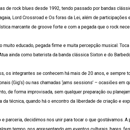
as de rock blues desde 1992, tendo passado por bandas cláss
gaia, Lord Crossroad e Os foras da Lei, além de participações 
ística marcante de groove forte e com a pegada que o rock nece
o muito educado, pegada firme e muita percepção musical. Toca 
tua ainda como baterista da banda clássica Sixton e do Barbedo
s, os integrantes se conhecem há mais de 20 anos, e sempre 
nais (Gig’s) ou nas chamadas ‘jams sessions’ – ocasiões em 
nto, de forma improvisada, sem qualquer preparação ou planejam
 da técnica, quando há o encontro da liberdade de criação e ex
 parceria, decidimos nos unir para tocar o que gostávamos. A p
algum tempo, nos apresentando em eventos culturais, bares, f