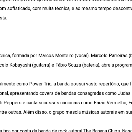
om sofisticado, com muita técnica, e ao mesmo tempo descontra
sta.
nica, formada por Marcos Monteiro (vocal), Marcelo Parreiras (ba
rcelo Kobayashi (guitarra) e Fábio Souza (bateria), abre a progra
almente como Power Trio, a banda possui vasto repertório, que
onal, apresentando covers de bandas consagradas como Judas Pr
li Peppers e canta sucessos nacionais como Barão Vermelho, E
 entre outras. Além disso, o grupo mescla músicas autorais em s
 fica por conta da banda de rock autoral The Banana Chips. Nas