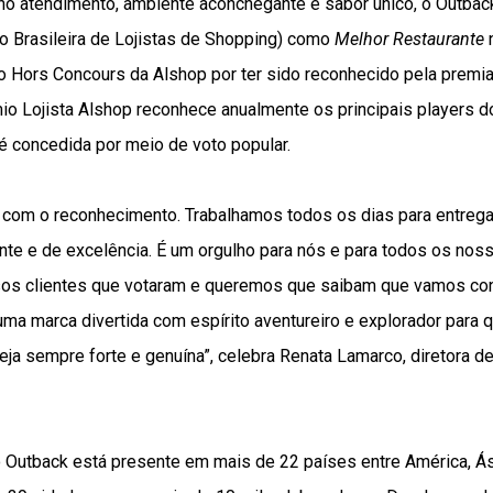
no atendimento, ambiente aconchegante e sabor único, o Outba
o Brasileira de Lojistas de Shopping) como
Melhor Restaurante
n
o Hors Concours da Alshop por ter sido reconhecido pela premi
io Lojista Alshop reconhece anualmente os principais players d
 é concedida por meio de voto popular.
 com o reconhecimento. Trabalhamos todos os dias para entreg
nte e de excelência. É um orgulho para nós e para todos os nos
s clientes que votaram e queremos que saibam que vamos con
uma marca divertida com espírito aventureiro e explorador para 
eja sempre forte e genuína”, celebra Renata Lamarco, diretora 
 o Outback está presente em mais de 22 países entre América, Ás