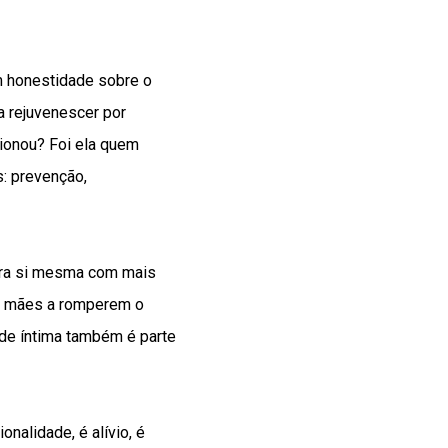
m honestidade sobre o
ia rejuvenescer por
cionou? Foi ela quem
s: prevenção,
ara si mesma com mais
as mães a romperem o
úde íntima também é parte
nalidade, é alívio, é