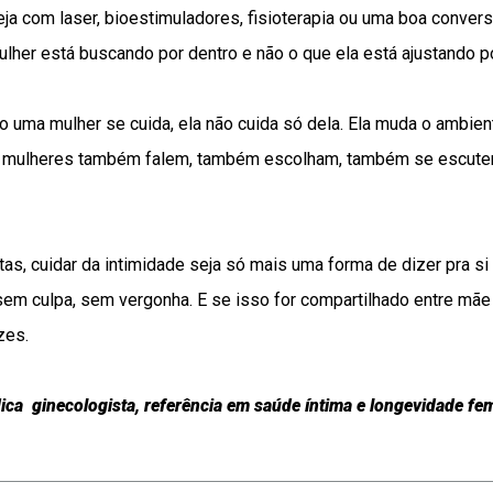
Seja com laser, bioestimuladores, fisioterapia ou uma boa conver
lher está buscando por dentro e não o que ela está ajustando po
o uma mulher se cuida, ela não cuida só dela. Ela muda o ambient
s mulheres também falem, também escolham, também se escutem
ntas, cuidar da intimidade seja só mais uma forma de dizer pra 
em culpa, sem vergonha. E se isso for compartilhado entre mãe 
zes.
ica ginecologista, referência em saúde íntima e longevidade fe