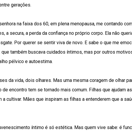
entre gerações.
senhora na faixa dos 60, em plena menopausa, me contando co
s, a secura, a perda da confiança no próprio corpo. Ela não quer
esgate. Por querer se sentir viva de novo. E sabe o que me emo
va, que também buscava cuidados íntimos, mas por outros motivo
lho pélvico e autoestima.
ases da vida, dois olhares. Mas uma mesma coragem de olhar p
o de encontro tem se tornado mais comum. Filhas que ajudam 
 a cultivar. Mães que inspiram as filhas a entenderem que a sa
enescimento íntimo é só estética. Mas quem vive sabe: é funcio