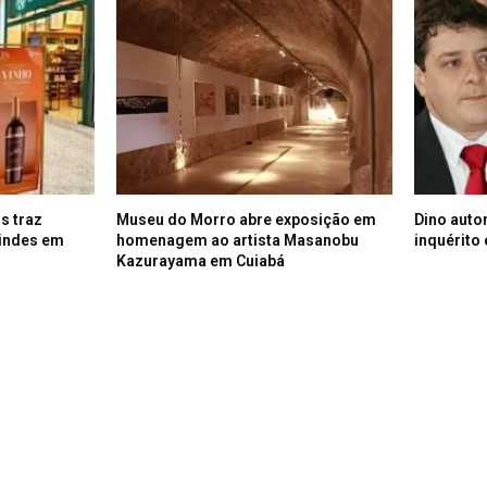
s traz
Museu do Morro abre exposição em
Dino autor
rindes em
homenagem ao artista Masanobu
inquérito
Kazurayama em Cuiabá