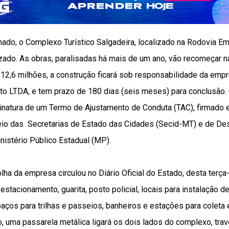
ado, o Complexo Turístico Salgadeira, localizado na Rodovia Em
izado. As obras, paralisadas há mais de um ano, vão recomeçar 
$ 12,6 milhões, a construção ficará sob responsabilidade da em
o LTDA, e tem prazo de 180 dias (seis meses) para conclusão. 
inatura de um Termo de Ajustamento de Conduta (TAC), firmado e
eio das Secretarias de Estado das Cidades (Secid-MT) e de D
nistério Público Estadual (MP).
a da empresa circulou no Diário Oficial do Estado, desta terça-f
stacionamento, guarita, posto policial, locais para instalação de 
paços para trilhas e passeios, banheiros e estações para coleta
, uma passarela metálica ligará os dois lados do complexo, tra