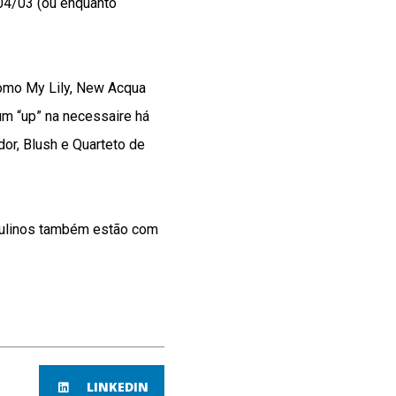
04/03 (ou enquanto
como My Lily, New Acqua
um “up” na necessaire há
or, Blush e Quarteto de
culinos também estão com
LINKEDIN