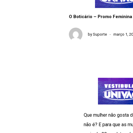
O Boticário – Promo Feminina
by
Suporte
março 1, 2
Que mulher não gosta de
não é? E para que as m