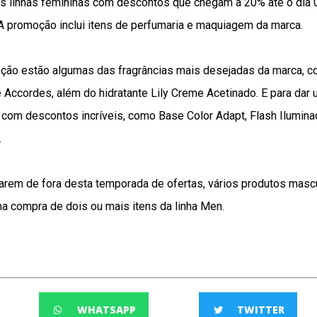
s linhas femininas com descontos que chegam a 20% até o dia 
A promoção inclui itens de perfumaria e maquiagem da marca.
oção estão algumas das fragrâncias mais desejadas da marca, 
Accordes, além do hidratante Lily Creme Acetinado. E para dar 
 com descontos incríveis, como Base Color Adapt, Flash Iluminad
.
arem de fora desta temporada de ofertas, vários produtos mas
a compra de dois ou mais itens da linha Men.
WHATSAPP
TWITTER