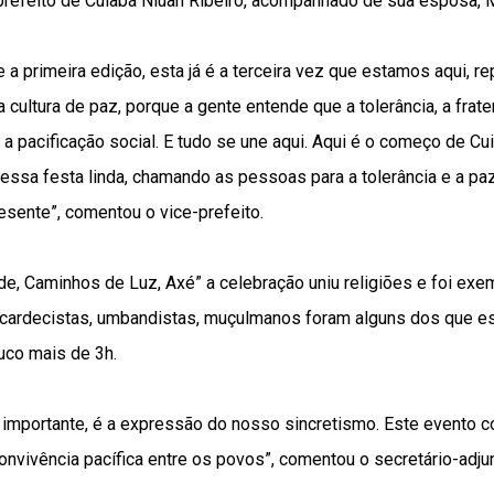
prefeito de Cuiabá Niuan Ribeiro, acompanhado de sua esposa,
e a primeira edição, esta já é a terceira vez que estamos aqui, r
 cultura de paz, porque a gente entende que a tolerância, a frat
a pacificação social. E tudo se une aqui. Aqui é o começo de C
essa festa linda, chamando as pessoas para a tolerância e a paz.
esente”, comentou o vice-prefeito.
e, Caminhos de Luz, Axé” a celebração uniu religiões e foi exem
s, cardecistas, umbandistas, muçulmanos foram alguns dos que e
uco mais de 3h.
importante, é a expressão do nosso sincretismo. Este evento co
nvivência pacífica entre os povos”, comentou o secretário-adjun