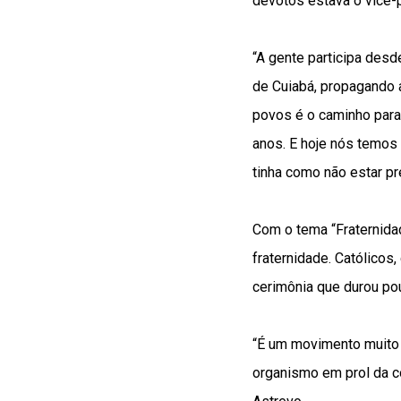
devotos estava o vice-
“A gente participa desd
de Cuiabá, propagando a
povos é o caminho para 
anos. E hoje nós temos 
tinha como não estar pr
Com o tema “Fraternidad
fraternidade. Católico
cerimônia que durou po
“É um movimento muito 
organismo em prol da co