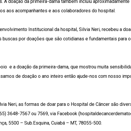
s. A doação da primeira-dama também incluiu aproximadamente 10
os aos acompanhantes e aos colaboradores do hospital.
volvimento Institucional da hospital, Silvia Neri, recebeu a d
as buscas por doações que são cotidianas e fundamentais para 
io e a doação da primeira-dama, que mostrou muita sensibilid
cisamos de doação o ano inteiro então ajude-nos com nosso impor
via Neri, as formas de doar para o Hospital de Câncer são dive
(65) 3648-7567 ou 7569, via Facebook (hospitaldecancerdematog
ça, 5500 – Sub.Esquina, Cuiabá – MT, 78055-500.