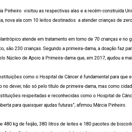
ia Pinheiro visitou as respectivas alas e a recém-construída U
ica, nova ala com 10 leitos destinados a atender crianças de zer
filantrópico atende em tratamento em torno de 70 crianças e no 
 são 230 crianças. Segundo a primeira-dama, a doação faz par
elo Núcleo de Apoio à Primeira-dama que, em 2017, ajudou a mai
instituições como o Hospital de Câncer é fundamental para que
o no dever, não só pelo título de primeira-dama, mas como cidad
stituições respeitadas e reconhecidas como o Hospital de Cânce
berta para quaisquer ajudas futuras”, afirmou Márcia Pinheiro.
e 480 kg de feijão, 380 litros de leites e 180 pacotes de biscoit