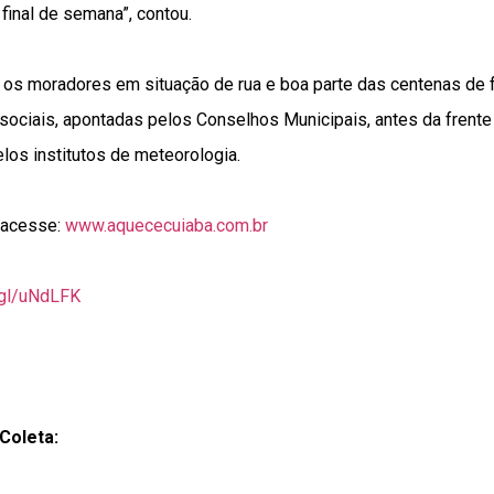
 final de semana”, contou.
r os moradores em situação de rua e boa parte das centenas de 
ociais, apontadas pelos Conselhos Municipais, antes da frente f
elos institutos de meteorologia.
 acesse:
www.aquececuiaba.com.br
.gl/uNdLFK
Coleta: