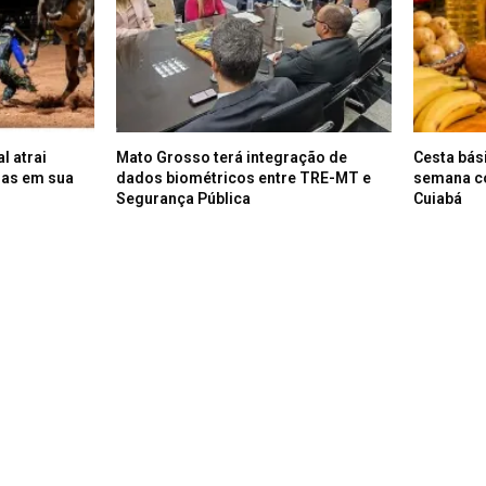
l atrai
Mato Grosso terá integração de
Cesta bás
oas em sua
dados biométricos entre TRE-MT e
semana c
Segurança Pública
Cuiabá