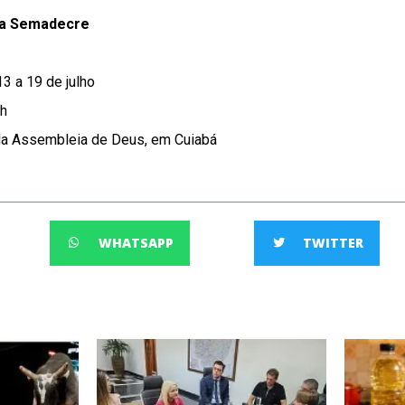
da Semadecre
13 a 19 de julho
8h
a Assembleia de Deus, em Cuiabá
WHATSAPP
TWITTER