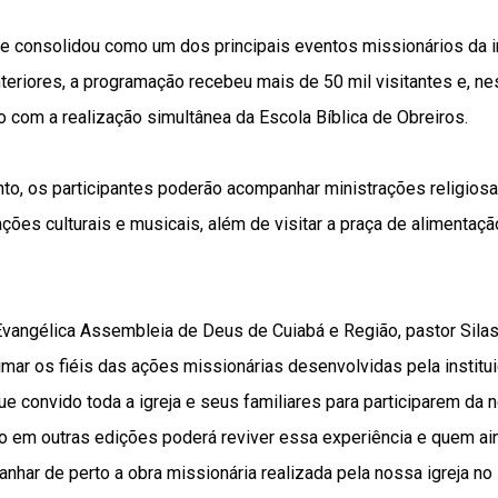
se consolidou como um dos principais eventos missionários da 
eriores, a programação recebeu mais de 50 mil visitantes e, ne
o com a realização simultânea da Escola Bíblica de Obreiros.
nto, os participantes poderão acompanhar ministrações religios
ções culturais e musicais, além de visitar a praça de alimentaç
 Evangélica Assembleia de Deus de Cuiabá e Região, pastor Sila
imar os fiéis das ações missionárias desenvolvidas pela institui
ue convido toda a igreja e seus familiares para participarem da
 em outras edições poderá reviver essa experiência e quem ain
har de perto a obra missionária realizada pela nossa igreja no 