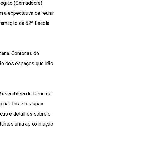
Região (Semadecre)
 a expectativa de reunir
gramação da 52ª Escola
emana. Centenas de
ção dos espaços que irão
a Assembleia de Deus de
guai, Israel e Japão.
icas e detalhes sobre o
sitantes uma aproximação