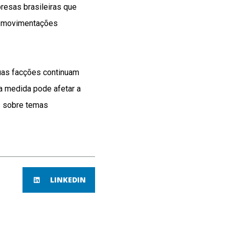
presas brasileiras que
m movimentações
duas facções continuam
a medida pode afetar a
s sobre temas
LINKEDIN