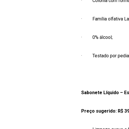
·
Colônia com fórmu
·
Família olfativa 
·
0% álcool;
·
Testado por pedia
Sabonete Líquido – E
Preço sugerido: R$ 3