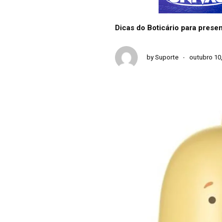
Dicas do Boticário para prese
by
Suporte
outubro 10