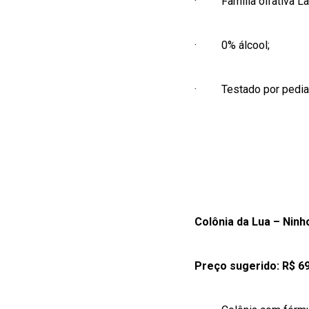
·
Família olfativa 
·
0% álcool;
·
Testado por pedia
Colônia da Lua – Ninh
Preço sugerido: R$ 6