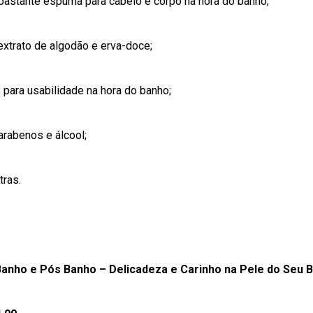
astante espuma para cabelo e corpo na hora do banho;
xtrato de algodão e erva-doce;
, para usabilidade na hora do banho;
arabenos
e álcool;
tras.
Banho e Pós Banho – Delicadeza e Carinho na Pele do Seu B