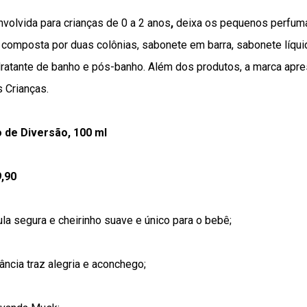
volvida para crianças de 0 a 2 anos
,
deixa os pequenos perfuma
é composta por duas
colônias, sabonete em barra, sabonete líqu
idratante de banho e pós-banho. Além dos produtos, a marca apr
s Crianças.
o de Diversão, 100 ml
9,90
la segura e cheirinho suave e único para o bebê;
ância traz alegria e aconchego;