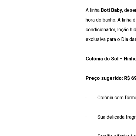
A linha
Boti Baby,
desen
hora do banho. A linha 
condicionador, loção h
exclusiva para o Dia da
Colônia do Sol – Ninh
Preço sugerido: R$ 6
·
Colônia com fórmu
·
Sua delicada fragr