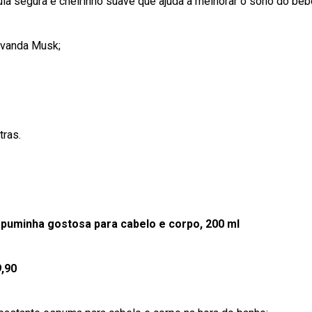
la segura e cheirinho suave que ajuda a melhorar o sono do beb
Lavanda
Musk
;
tras.
spuminha gostosa para cabelo e corpo, 200 ml
9,90