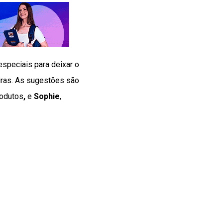
especiais para deixar o
iras. As sugestões são
rodutos
,
e
Sophie
,