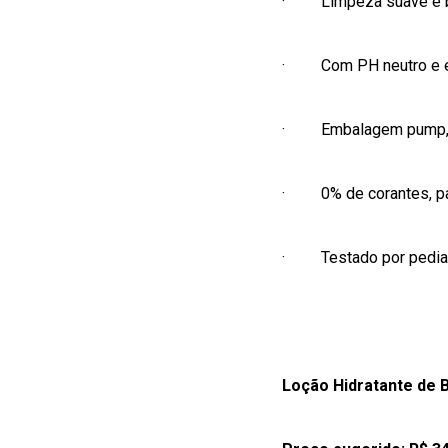
·
Limpeza suave e b
·
Com PH neutro e e
·
Embalagem
pump
·
0% de corantes,
p
·
Testado por pedia
Loção Hidratante de 