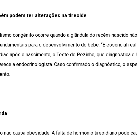
ém podem ter alterações na tireoide
dismo congênito ocorre quando a glândula do recém-nascido não
fundamentais para o desenvolvimento do bebê. “É essencial reali
dias após o nascimento, o Teste do Pezinho, que diagnostica o 
arece a endocrinologista. Caso confirmado o diagnóstico, o espec
ento.
rda
mo não causa obesidade. A falta de hormônio tireoidiano pode c