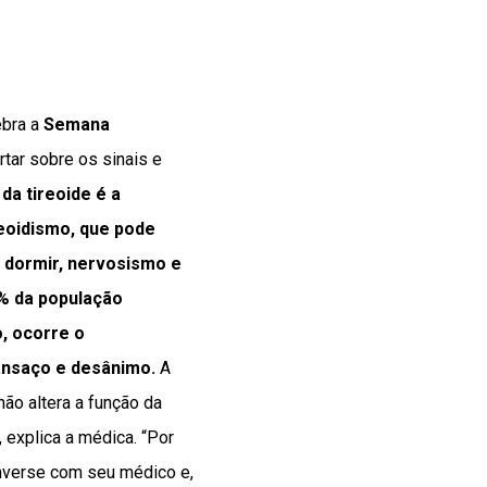
ebra a
Semana
ertar sobre os sinais e
da tireoide é a
eoidismo, que pode
 dormir, nervosismo e
2% da população
o, ocorre o
cansaço e desânimo.
A
não altera a função da
 explica a médica. “Por
nverse com seu médico e,