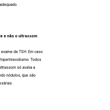
 adequado.
de e não o ultrassom
e o exame de TSH. Em caso
u hipertireoidismo. Todos
ltrassom só avalia a
ndo nódulos, que são
sárias.