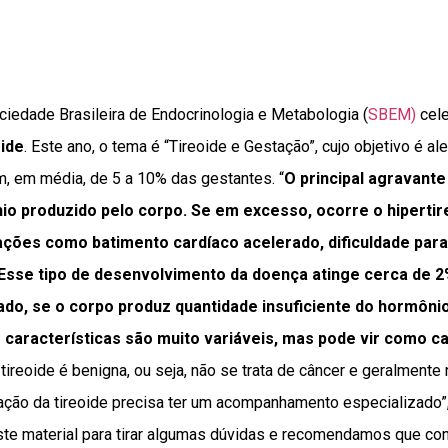
ciedade Brasileira de Endocrinologia e Metabologia (
SBEM)
cel
oide
. Este ano, o tema é “Tireoide e Gestação”, cujo objetivo é al
 em média, de 5 a 10% das gestantes. “
O principal agravante 
io produzido pelo corpo. Se em excesso, ocorre o hipertir
ações como batimento cardíaco acelerado, dificuldade para
. Esse tipo de desenvolvimento da doença atinge cerca de 
 lado, se o corpo produz quantidade insuficiente do hormôni
s características são muito variáveis, mas pode vir como 
tireoide é benigna, ou seja, não se trata de câncer e geralmente 
ração da tireoide precisa ter um acompanhamento especializado”,
e material para tirar algumas dúvidas e recomendamos que co