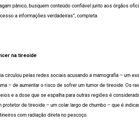
tragam pânico, busquem conteúdo confiável junto aos órgãos ofi
 acesso a informações verdadeiras”, completa.
cer na tireoide
cia circulou pelas redes sociais acusando a mamografia – um e
ma – de aumentar o risco de sofrer um tumor de tireoide. Os ra
ios e a dose que se espalha para outras regiões é considerada 
m protetor de tireoide – um colar largo de chumbo – que é indic
neiros com radiação direta no pescoço.