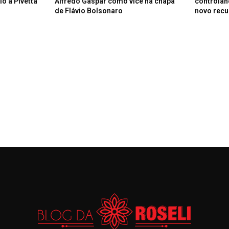
o a Pivetta
Alfredo Gaspar como vice na chapa
controlan
de Flávio Bolsonaro
novo recu