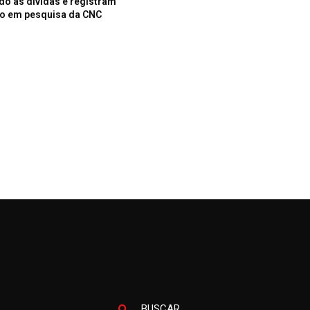
do as dívidas e registram
o em pesquisa da CNC
BUSCAR