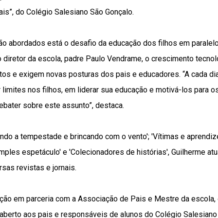
ais”, do Colégio Salesiano São Gonçalo.
ão abordados está o desafio da educação dos filhos em paralel
o diretor da escola, padre Paulo Vendrame, o crescimento tecno
os e exigem novas posturas dos pais e educadores. “A cada dia
 limites nos filhos, em liderar sua educação e motivá-los para o
debater sobre este assunto”, destaca.
ando a tempestade e brincando com o vento'; 'Vítimas e aprendizes
ples espetáculo' e 'Colecionadores de histórias', Guilherme at
rsas revistas e jornais.
uição em parceria com a Associação de Pais e Mestre da escola,
 aberto aos pais e responsáveis de alunos do Colégio Salesiano