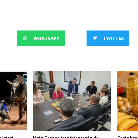
WHATSAPP
TWITTER
l atrai
Mato Grosso terá integração de
Cesta bás