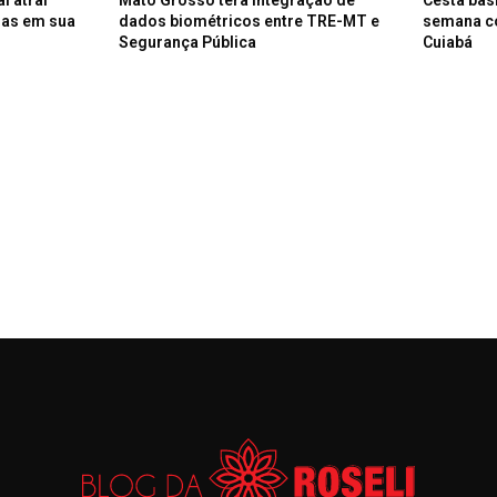
oas em sua
dados biométricos entre TRE-MT e
semana c
Segurança Pública
Cuiabá