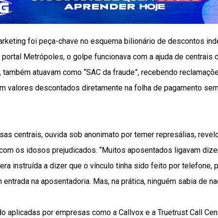
arketing foi peça-chave no esquema bilionário de descontos in
 portal Metrópoles, o golpe funcionava com a ajuda de centrais 
s, também atuavam como “SAC da fraude”, recebendo reclamaçõe
m valores descontados diretamente na folha de pagamento sem
sas centrais, ouvida sob anonimato por temer represálias, rev
r com os idosos prejudicados. “Muitos aposentados ligavam diz
ra instruída a dizer que o vínculo tinha sido feito por telefone
ntrada na aposentadoria. Mas, na prática, ninguém sabia de nad
 aplicadas por empresas como a Callvox e a Truetrust Call Cent