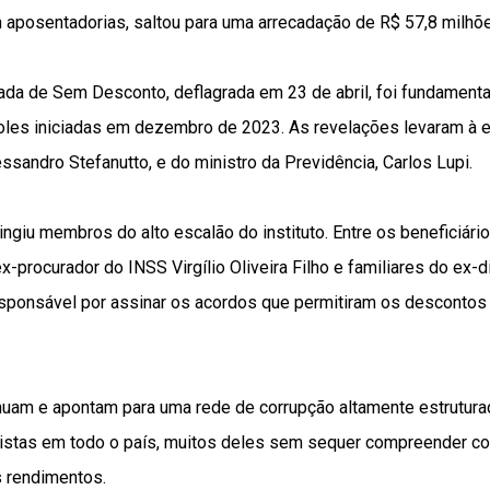
 aposentadorias, saltou para uma arrecadação de R$ 57,8 milhõe
ada de Sem Desconto, deflagrada em 23 de abril, foi fundament
les iniciadas em dezembro de 2023. As revelações levaram à 
ssandro Stefanutto, e do ministro da Previdência, Carlos Lupi.
ngiu membros do alto escalão do instituto. Entre os beneficiár
ex-procurador do INSS Virgílio Oliveira Filho e familiares do ex-
responsável por assinar os acordos que permitiram os desconto
nuam e apontam para uma rede de corrupção altamente estrutura
istas em todo o país, muitos deles sem sequer compreender c
 rendimentos.