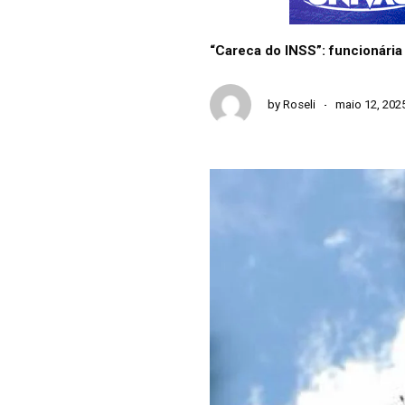
“Careca do INSS”: funcionári
by
Roseli
maio 12, 202