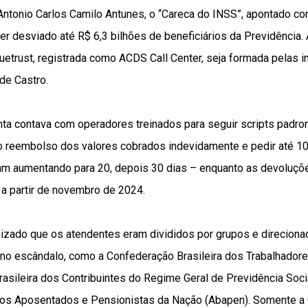
 Antonio Carlos Camilo Antunes, o “Careca do INSS”, apontado c
 desviado até R$ 6,3 bilhões de beneficiários da Previdência. A
ruetrust, registrada como ACDS Call Center, seja formada pelas i
de Castro.
ta contava com operadores treinados para seguir scripts padron
o reembolso dos valores cobrados indevidamente e pedir até 10
am aumentando para 20, depois 30 dias – enquanto as devoluçõe
a partir de novembro de 2024.
nizado que os atendentes eram divididos por grupos e direciona
 no escândalo, como a Confederação Brasileira dos Trabalhadore
asileira dos Contribuintes do Regime Geral de Previdência Soci
dos Aposentados e Pensionistas da Nação (Abapen). Somente a