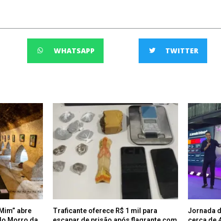
WHATSAPP
TWITTER
Mim” abre
Traficante oferece R$ 1 mil para
Jornada d
do Morro da
escapar de prisão após flagrante com
cerca de 