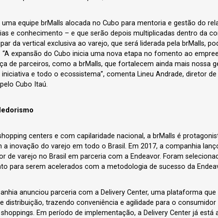
 uma equipe brMalls alocada no Cubo para mentoria e gestão do re
cias e conhecimento – e que serão depois multiplicadas dentro da 
par da vertical exclusiva ao varejo, que será liderada pela brMalls, p
k. “A expansão do Cubo inicia uma nova etapa no fomento ao empr
ça de parceiros, como a brMalls, que fortalecem ainda mais nossa g
iniciativa e todo o ecossistema”, comenta Lineu Andrade, diretor de
pelo Cubo Itaú.
dedorismo
hopping centers e com capilaridade nacional, a brMalls é protagonis
 a inovação do varejo em todo o Brasil. Em 2017, a companhia lanço
setor de varejo no Brasil em parceria com a Endeavor. Foram seleciona
nto para serem acelerados com a metodologia de sucesso da Endeavo
nhia anunciou parceria com a Delivery Center, uma plataforma que
e distribuição, trazendo conveniência e agilidade para o consumidor
e shoppings. Em período de implementação, a Delivery Center já est