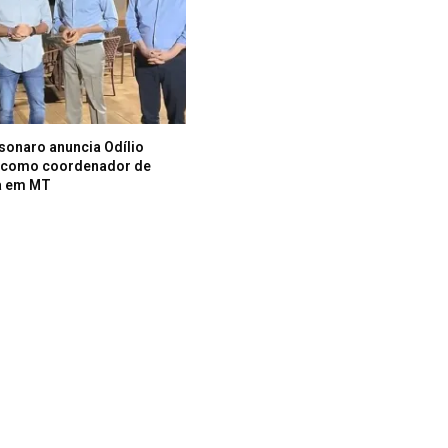
lsonaro anuncia Odílio
i como coordenador de
a em MT