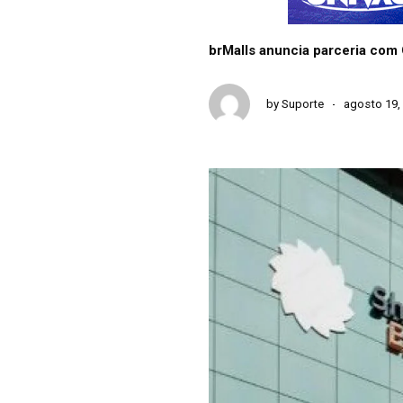
brMalls anuncia parceria com
by
Suporte
agosto 19,