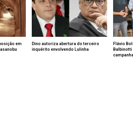
posição em
Dino autoriza abertura do terceiro
Flávio Bo
Masanobu
inquérito envolvendo Lulinha
Balbinott
campanh