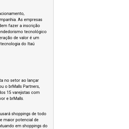
lacionamento,
companhia. As empresas
odem fazer a inscrição
eendedorismo tecnológico
eração de valor é um
 tecnologia do Itaú
ta no setor ao lançar
u o brMalls Partners,
dos 15 varejistas com
r e brMalls.
 usará shoppings de todo
 e maior potencial de
á atuando em shoppings do