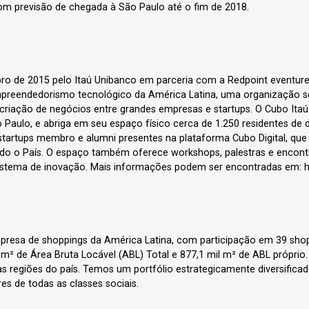
com previsão de chegada à São Paulo até o fim de 2018.
o de 2015 pelo Itaú Unibanco em parceria com a Redpoint eventures
reendedorismo tecnológico da América Latina, uma organização se
criação de negócios entre grandes empresas e startups. O Cubo Itaú 
o Paulo, e abriga em seu espaço físico cerca de 1.250 residentes de
startups membro e alumni presentes na plataforma Cubo Digital, qu
o o País. O espaço também oferece workshops, palestras e encontr
stema de inovação. Mais informações podem ser encontradas em: ht
mpresa de shoppings da América Latina, com participação em 39 sho
 m² de Área Bruta Locável (ABL) Total e 877,1 mil m² de ABL própri
s regiões do país. Temos um portfólio estrategicamente diversifica
s de todas as classes sociais.