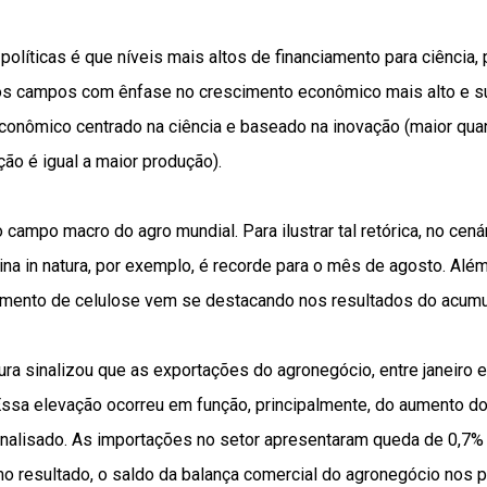
 políticas é que níveis mais altos de financiamento para ciência
s campos com ênfase no crescimento econômico mais alto e s
econômico centrado na ciência e baseado na inovação (maior qu
ção é igual a maior produção).
o campo macro do agro mundial. Para ilustrar tal retórica, no cená
na in natura, por exemplo, é recorde para o mês de agosto. Alé
mento de celulose vem se destacando nos resultados do acumu
tura sinalizou que as exportações do agronegócio, entre janeiro
 Essa elevação ocorreu em função, principalmente, do aumento d
analisado. As importações no setor apresentaram queda de 0,7% 
mo resultado, o saldo da balança comercial do agronegócio nos 