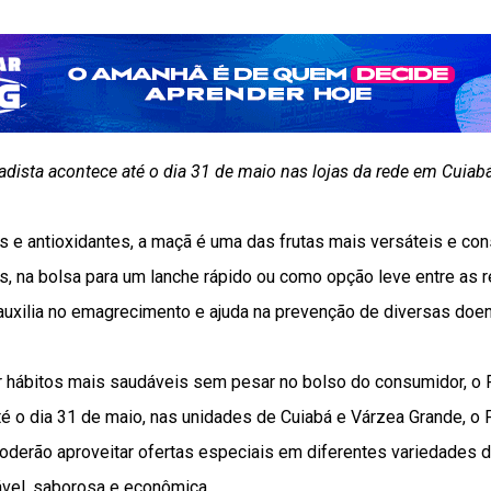
dista acontece até o dia 31 de maio nas lojas da rede em Cuiab
as e antioxidantes, a maçã é uma das frutas mais versáteis e con
as, na bolsa para um lanche rápido ou como opção leve entre as re
 auxilia no emagrecimento e ajuda na prevenção de diversas doe
 hábitos mais saudáveis sem pesar no bolso do consumidor, o F
até o dia 31 de maio, nas unidades de Cuiabá e Várzea Grande, o 
poderão aproveitar ofertas especiais em diferentes variedades da
vel, saborosa e econômica.