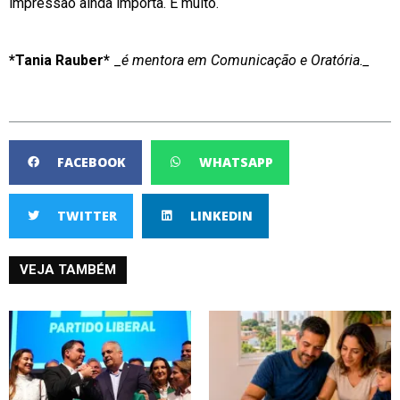
impressão ainda importa. E muito.
*Tania Rauber*
_
é mentora em Comunicação e Oratória._
FACEBOOK
WHATSAPP
TWITTER
LINKEDIN
VEJA TAMBÉM