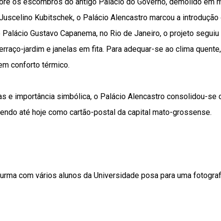
re os escombros do antigo Palácio do Governo, demolido em m
uscelino Kubitschek, o Palácio Alencastro marcou a introdução 
 Palácio Gustavo Capanema, no Rio de Janeiro, o projeto seguiu
terraço-jardim e janelas em fita. Para adequar-se ao clima quente
em conforto térmico.
 e importância simbólica, o Palácio Alencastro consolidou-se c
cendo até hoje como cartão-postal da capital mato-grossense.
turma com vários alunos da Universidade posa para uma fotograf