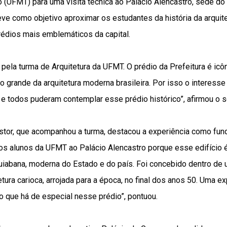
 (UFMT) para uma visita técnica ao Palácio Alencastro, sede do
teve como objetivo aproximar os estudantes da história da arquit
rédios mais emblemáticos da capital.
pela turma de Arquitetura da UFMT. O prédio da Prefeitura é icô
o grande da arquitetura moderna brasileira. Por isso o interesse 
s e todos puderam contemplar esse prédio histórico”, afirmou o 
stor, que acompanhou a turma, destacou a experiência como fun
 os alunos da UFMT ao Palácio Alencastro porque esse edifício 
 cuiabana, moderna do Estado e do país. Foi concebido dentro d
etura carioca, arrojada para a época, no final dos anos 50. Uma e
o que há de especial nesse prédio”, pontuou.