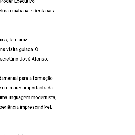
 Poder Executivo
etura cuiabana e destacar a
nico, tem uma
na visita guiada. O
secretário José Afonso.
damental para a formação
é um marco importante da
e uma linguagem modernista,
xperiência imprescindível,