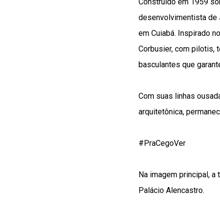
Construído em 1959 sob
desenvolvimentista de J
em Cuiabá. Inspirado no
Corbusier, com pilotis, 
basculantes que garant
Com suas linhas ousadas
arquitetônica, permane
#PraCegoVer
Na imagem principal, a 
Palácio Alencastro.