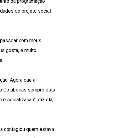
amento da programação
idades do projeto social
er passear com meus
us gosta, é muito
s.
ção. Agora que a
 o Goiabeiras sempre está
 socialização”, diz ela,
ças contagiou quem estava