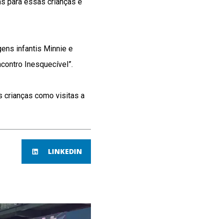
s para essas crianças e
gens infantis Minnie e
contro Inesquecível”.
s crianças como visitas a
LINKEDIN