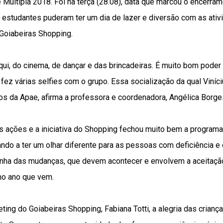
 e Múltipla 2018. Foi na terça (28.08), data que marcou o encerr
 estudantes puderam ter um dia de lazer e diversão com as ativ
Goiabeiras Shopping.
aqui, do cinema, de dançar e das brincadeiras. É muito bom pod
 fez várias selfies com o grupo. Essa socialização da qual Viníci
os da Apae, afirma a professora e coordenadora, Angélica Borge
s ações e a iniciativa do Shopping fechou muito bem a programa
do a ter um olhar diferente para as pessoas com deficiência e
ha das mudanças, que devem acontecer e envolvem a aceitação e
 no ano que vem.
ting do Goiabeiras Shopping, Fabiana Totti, a alegria das crian