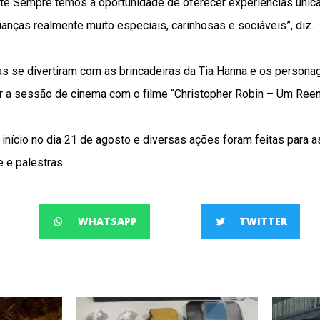
nte Sempre temos a oportunidade de oferecer experiências única
anças realmente muito especiais, carinhosas e sociáveis”, diz.
ças se divertiram com as brincadeiras da Tia Hanna e os persona
ir a sessão de cinema com o filme “Christopher Robin – Um Reen
início no dia 21 de agosto e diversas ações foram feitas para a
e e palestras.
WHATSAPP
TWITTER